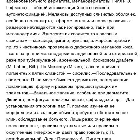
арсенобензольного дерматита, меланодерматозы Риля и Э.
Гофмана) — общей интоксикацией или возможно
аутоинтоксикацией. Меланозы доступных слизистых оболочек,
особенно полости рта, в форме пятен или полос различных
размеров наблюдаются как изолированно, так и при
меланодермиях. Этиология их сводится то к расовым
свойствам— малайцы, цыгане, румыны, алжирские арабы и
пр.,то к частичному проявлению диффузного меланоза кожи,
.всего чаще при меланодермиях аддисоновой или фтириазной,
реже при туберкулезной, арсеникальной, бронзовом диабете
(М. Labbe, Bith). По Милиану (Milian), главная причина
пигментных пятен слизистой — сифилис.—Последовательные
временные П. на месте бывшего дерматоза, повторяющие
локализацию, форму и размеры предшествующих им
элементов,—банальное явление, особенно при дерматите
Дюринга, пемфигусе, плоском лишае, сифилидах и пр.— Для
установления этиологии пат. П. помимо изучения ее
морфологии и эволюции обычно требуется обстоятельное
клин, обследование больного. Лишь резко очерченные
полосовид-ные, правильно угольчатые или правильно
округленные гиперхромии дают право говорить о П.
артифициальной.
Лит.:
Прокопчук А., Пигментная