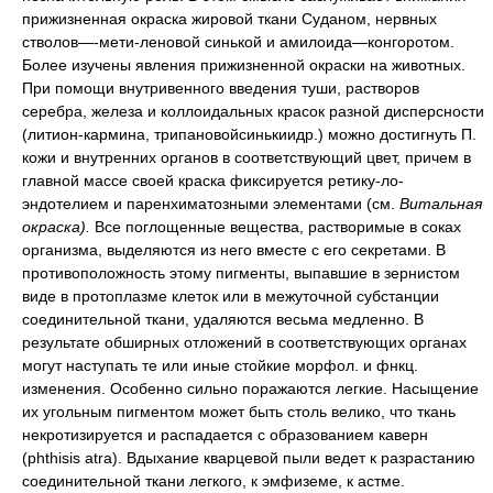
прижизненная окраска жировой ткани Суданом, нервных
стволов—-мети-леновой синькой и амилоида—конгоротом.
Более изучены явления прижизненной окраски на животных.
При помощи внутривенного введения туши, растворов
серебра, железа и коллоидальных красок разной дисперсности
(литион-кармина, трипановойсинькиидр.) можно достигнуть П.
кожи и внутренних органов в соответствующий цвет, причем в
главной массе своей краска фиксируется ретику-ло-
эндотелием и паренхиматозными элементами (см.
Витальная
окраска).
Все поглощенные вещества, растворимые в соках
организма, выделяются из него вместе с его секретами. В
противоположность этому пигменты, выпавшие в зернистом
виде в протоплазме клеток или в межуточной субстанции
соединительной ткани, удаляются весьма медленно. В
результате обширных отложений в соответствующих органах
могут наступать те или иные стойкие морфол. и фнкц.
изменения. Особенно сильно поражаются легкие. Насыщение
их угольным пигментом может быть столь велико, что ткань
некротизируется и распадается с образованием каверн
(phthisis atra). Вдыхание кварцевой пыли ведет к разрастанию
соединительной ткани легкого, к эмфиземе, к астме.