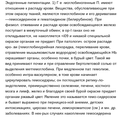
Эндогенные пигментации. 1) Г е -моглобиногенные П. имеют
отношение к распаду крови. Вещества, обусловливающие при
этом окраску тканей, являются гемоглобином и его дериватами
—гемосидерином и гематоидином (билирубином). При
физиол. отживании и распаде крови освобождающееся железо
поступает в межуточный обмен; в ор-I ганах оно не
откладывается, не накопляется <i09 и никакой специальной
окраски органам не придает. При патологич. остром распаде
кро-.ви (гемоглобинурийная лихорадка, переливание крови,
отравление мышьяковистым водородом) освобождающийся НЬ
окрашивает органы, особенно почки, в бурый цвет. Такой же
вид принимают почки и при отравлении бертолетовой солью от
выделения метгемоглобина. При медленном пат. гемолизе,
особенно интра-васкулярном, в токе крови начинает
циркулировать гемосидэриы; он поглощается ретику-ло-
эндотелием, преимущественно селезенки, печени, костного
мозга и лимф, желез и благодаря своей бурой окраске придает
органам ржавый цвет. Явление это называется гемо-сидерозом
и бывает выражено при пернициоз-ной анемии, детских
интоксикациях, цирозах печени,
гемохроматозе
(см.) и мн. др.
заболеваниях. В нек-рых случаях накопление гемосидерина