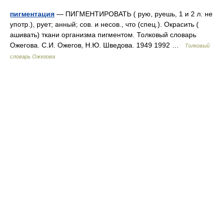
пигментация
— ПИГМЕНТИРОВАТЬ ( рую, руешь, 1 и 2 л. не
употр.), рует; анный; сов. и несов., что (спец.). Окрасить (
ашивать) ткани организма пигментом. Толковый словарь
Ожегова. С.И. Ожегов, Н.Ю. Шведова. 1949 1992 …
Толковый
словарь Ожегова