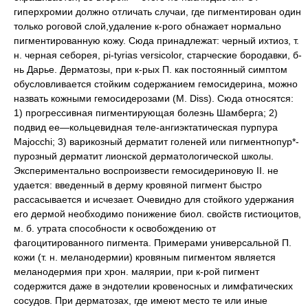
гиперхромии должно отличать случаи, где пигментирован один
только роговой слой,удаление к-рого обнажает нормально
пигментированную кожу. Сюда принадлежат: черный ихтиоз, т.
н. черная себорея, pi-tyrias versicolor, старческие бородавки, б-
нь Дарье. Дерматозы, при к-рых П. как постоянный симптом
обусловливается стойким содержанием гемосидерина, можно
назвать кожными гемосидерозами (М. Diss). Сюда относятся:
1) прогрессивная пигментирующая болезнь Шамберга; 2)
подвид ее—кольцевидная теле-ангиэктатическая пурпура
Majocchi; 3) варикозный дерматит голеней или пигментнопур*-
пурозный дерматит лионской дерматологической школы.
Экспериментально воспроизвести гемосидериновую II. не
удается: введенный в дерму кровяной пигмент быстро
рассасывается и исчезает. Очевидно для стойкого удержания
его дермой необходимо понижение биол. свойств гистиоцитов,
м. б. утрата способности к освобождению от
фагоцитированного пигмента. Примерами универсальной П.
кожи (т. н. меланодермии) кровяным пигментом является
меланодермия при хрон. малярии, при к-рой пигмент
содержится даже в эндотелии кровеносных и лимфатических
сосудов. При дерматозах, где имеют место те или иные