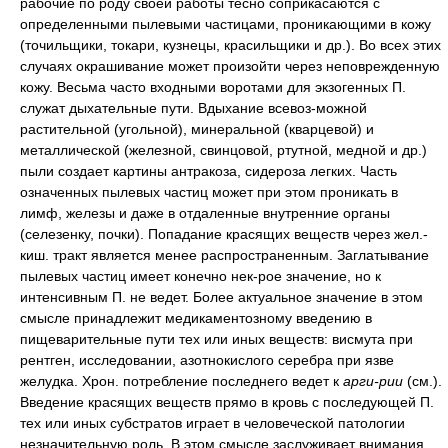
рабочие по роду своей работы тесно соприкасаются с
определенными пылевыми частицами, проникающими в кожу
(точильщики, токари, кузнецы, красильщики и др.). Во всех этих
случаях окрашивание может произойти через неповрежденную
кожу. Весьма часто входными воротами для экзогенных П.
служат дыхательные пути. Вдыхание всевоз-можной
растительной (угольной), минеральной (кварцевой) и
металлической (железной, свинцовой, ртутной, медной и др.)
пыли создает картины антракоза, сидероза легких. Часть
означенных пылевых частиц может при этом проникать в
лимф, железы и даже в отдаленные внутренние органы
(селезенку, почки). Попадание красящих веществ через жел.-
киш. тракт является менее распространенным. Заглатывание
пылевых частиц имеет конечно нек-рое значение, но к
интенсивным П. не ведет. Более актуальное значение в этом
смысле принадлежит медикаментозному введению в
пищеварительные пути тех или иных веществ: висмута при
рентген, исследовании, азотнокислого серебра при язве
желудка. Хрон. потребление последнего ведет к
арги-рии
(см.).
Введение красящих веществ прямо в кровь с последующей П.
тех или иных субстратов играет в человеческой патологии
незначительную роль. В этом смысле заслуживает внимания