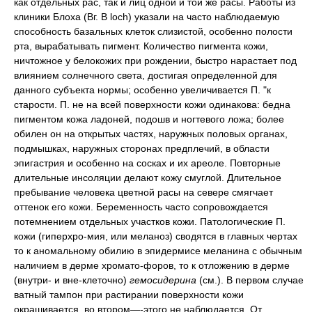
как отдельных рас, так и лиц одной и той же расы. Работы из
клиники Блоха (Вг. В loch) указали на часто наблюдаемую
способность базальных клеток слизистой, особенно полости
рта, вырабатывать пигмент. Количество пигмента кожи,
ничтожное у белокожих при рождении, быстро нарастает под
влиянием солнечного света, достигая определенной для
данного субъекта нормы; особенно увеличивается П. "к
старости. П. не на всей поверхности кожи одинакова: бедна
пигментом кожа ладоней, подошв и ногтевого ложа; более
обилен он на открытых частях, наружных половых органах,
подмышках, наружных сторонах предплечий, в области
эпигастрия и особенно на сосках и их ареоле. Повторные
длительные инсоляции делают кожу смуглой. Длительное
пребывание человека цветной расы на севере смягчает
оттенок его кожи. Беременность часто сопровождается
потемнением отдельных участков кожи. Патологические П.
кожи (гиперхро-мия, или меланоз) сводятся в главных чертах
то к аномальному обилию в эпидермисе меланина с обычным
наличием в дерме хромато-форов, то к отложению в дерме
(внутри- и вне-клеточно)
гемосидерина
(см.). В первом случае
ватный тампон при растирании поверхности кожи
окрашивается, во втором—-этого не наблюдается. От