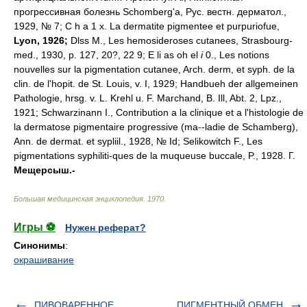
прогрессивная болезнь Schomberg'a, Рус. вестн. дерматол.,
1929, № 7; С h а 1 х. La dermatite pigmentee et purpuriofue,
Lyon, 1926;
Dlss M., Les hemosideroses cutanees, Strasbourg-
med., 1930, p. 127, 20?, 22 9; E li as oh el
i
0., Les notions
nouvelles sur la pigmentation cutanee, Arch. derm, et syph. de la
clin. de l'hopit. de St. Louis, v. I, 1929; Handbueh der allgemeinen
Pathologie, hrsg. v. L. Krehl u. F. Marchand, B. Ill, Abt. 2, Lpz.,
1921; Schwarzinann I., Contribution a la clinique et a l'histologie de
la dermatose pigmentaire progressive (ma--ladie de Schamberg),
Ann. de dermat. et sypliil., 1928, № Id; Selikowitch F., Les
pigmentations syphiliti-ques de la muqueuse buccale, P., 1928. Г.
Мещерсыш.-
Большая медицинская энциклопедия
.
1970
.
Игры ⚽
Нужен реферат?
Синонимы
:
окрашивание
ПИВОВАРЕННОЕ
ПИГМЕНТНЫЙ ОБМЕН