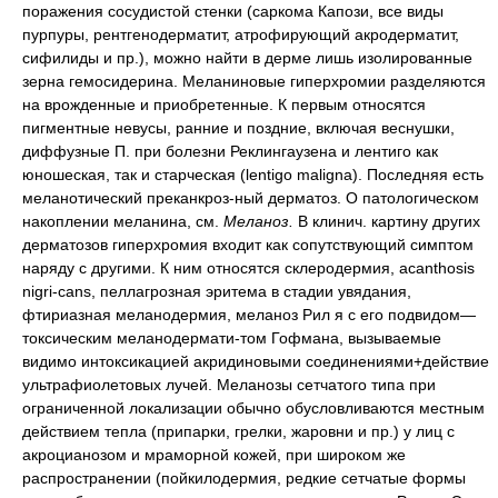
поражения сосудистой стенки (саркома Капози, все виды
пурпуры, рентгенодерматит, атрофирующий акродерматит,
сифилиды и пр.), можно найти в дерме лишь изолированные
зерна гемосидерина. Меланиновые гиперхромии разделяются
на врожденные и приобретенные. К первым относятся
пигментные невусы, ранние и поздние, включая веснушки,
диффузные П. при болезни Реклингаузена и лентиго как
юношеская, так и старческая (lentigo maligna). Последняя есть
меланотический преканкроз-ный дерматоз. О патологическом
накоплении меланина, см.
Меланоз.
В клинич. картину других
дерматозов гиперхромия входит как сопутствующий симптом
наряду с другими. К ним относятся склеродермия, acanthosis
nigri-cans, пеллагрозная эритема в стадии увядания,
фтириазная меланодермия, меланоз Рил я с его подвидом—
токсическим меланодермати-том Гофмана, вызываемые
видимо интоксикацией акридиновыми соединениями+действие
ультрафиолетовых лучей. Меланозы сетчатого типа при
ограниченной локализации обычно обусловливаются местным
действием тепла (припарки, грелки, жаровни и пр.) у лиц с
акроцианозом и мраморной кожей, при широком же
распространении (пойкилодермия, редкие сетчатые формы