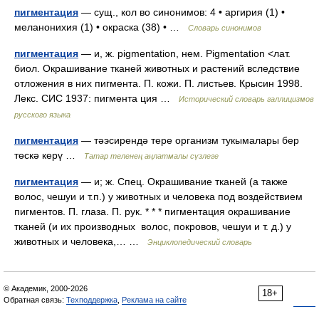
пигментация
— сущ., кол во синонимов: 4 • аргирия (1) •
меланонихия (1) • окраска (38) • …
Словарь синонимов
пигментация
— и, ж. pigmentation, нем. Pigmentation <лат.
биол. Окрашивание тканей животных и растений вследствие
отложения в них пигмента. П. кожи. П. листьев. Крысин 1998.
Лекс. СИС 1937: пигмента ция …
Исторический словарь галлицизмов
русского языка
пигментация
— тәэсирендә тере организм тукымалары бер
төскә керү …
Татар теленең аңлатмалы сүзлеге
пигментация
— и; ж. Спец. Окрашивание тканей (а также
волос, чешуи и т.п.) у животных и человека под воздействием
пигментов. П. глаза. П. рук. * * * пигментация окрашивание
тканей (и их производных волос, покровов, чешуи и т. д.) у
животных и человека,… …
Энциклопедический словарь
© Академик, 2000-2026
18+
Обратная связь:
Техподдержка
,
Реклама на сайте