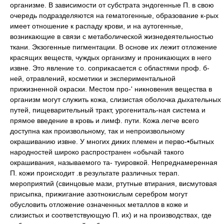
организме. В зависимости от субстрата эндогенные П. в свою
очередь подразделяются на гематогенные, образование к-рых
имеет отношение к распаду крови, и на аутогенные,
возникающие в связи с метаболической жизнедеятельностью
ткани. Экзогенные пигментации. В основе их лежит отложение
красящих веществ, чуждых организму и проникающих в него
извне. Это явление т.о. соприкасается с областями проф. б-
ней, отравлений, косметики и экспериментальной
прижизненной окраски. Местом про-' никновения вещества в
организм могут служить кожа, слизистая оболочка дыхательных
путей, пищеварительный тракт, урогениталь-ная система и
прямое введение в кровь и лимф. пути. Кожа легче всего
доступна как произвольному, так и непроизвольному
окрашиванию извне. У многих диких племен и перво-•бытных
народностей широко распространен «обычай такого
окрашивания, называемого та- туировкой. Непреднамеренная
П. кожи происходит .в результате различных терап.
мероприятий (свинцовые мази, ртутные втирания, висмутовая
присыпка, прижигание азотнокислым серебром могут
обусловить отложение означенных металлов в коже и
слизистых и соответствующую П. их) и на производствах, где