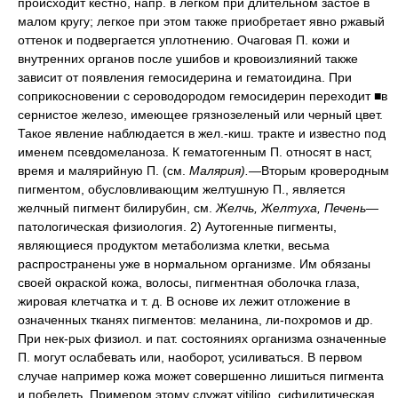
происходит кестно, напр. в легком при длительном застое в
малом кругу; легкое при этом также приобретает явно ржавый
оттенок и подвергается уплотнению. Очаговая П. кожи и
внутренних органов после ушибов и кровоизлияний также
зависит от появления гемосидерина и гематоидина. При
соприкосновении с сероводородом гемосидерин переходит ■в
сернистое железо, имеющее грязнозеленый или черный цвет.
Такое явление наблюдается в жел.-киш. тракте и известно под
именем псевдомеланоза. К гематогенным П. относят в наст,
время и малярийную П. (см.
Малярия).
—Вторым кроверодным
пигментом, обусловливающим желтушную П., является
желчный пигмент билирубин, см.
Желчь, Желтуха, Печень
—
патологическая физиология. 2) Аутогенные пигменты,
являющиеся продуктом метаболизма клетки, весьма
распространены уже в нормальном организме. Им обязаны
своей окраской кожа, волосы, пигментная оболочка глаза,
жировая клетчатка и т. д. В основе их лежит отложение в
означенных тканях пигментов: меланина, ли-похромов и др.
При нек-рых физиол. и пат. состояниях организма означенные
П. могут ослабевать или, наоборот, усиливаться. В первом
случае например кожа может совершенно лишиться пигмента
и побелеть. Примером этому служат vitiligo, сифилитическая