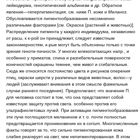
лейкодерма, генотипический альбинизм и др. Обратное
явление—гиперпигментация, см. ниже П. кожи и
Меланоз.
Обусловливается пигкентообразование несомненно
различными факторами [см.
Окраска
{растений и животных)].
Распределение пигмента у каждого индивидуума, независимо
от расы, к к-рой он принадлежит, следует известным
закономерностям, к-рые могут быть объяснены только с точки
зрения геноти-пичности. У многих млекопитающих напр., и
особенно у приматов, спина и разгибательные поверхности
конечностей окрашены темнее, чем живот и сгибательные.
Сюда же относятся постоянство цвета и рисунков оперения
птиц, окраски шерсти у различных видов животных, волос—у
людей (заслуживают внимания в этом смысле фамильные
случаи раннего поседения). Предполагают, что значение П.
для человека состоит в том, что она представляет собой
известную защиту против света. особенно против его
ультрафиолетовых лучей. При активации пигментообразования
эти лучи поглощаются меланином и т. о. почти полностью
предотвращается проникновение их в corium. Многочисленные
факты говорят за то, что сильно пигментированная кожа
слабее реагирует на свет, чем непигментированная. В этом