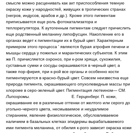
смысле можно расценивать как акт приспособления темную
окраску кожи у народностей, живущих в тропических странах
(негров, индусов, арабов и др.). Кроме этого пигментам
приписывается еще роль фотокатализатора и
теплорегулятора. К аутогенным пигментам следует причислить
еще родственный меланину липофусцин. Накопление его в
органах ведет к пигментации их в бурый цвет. Характерным
примером этого процесса ' являются бурая атрофия печени и
мышцы сердца у пожилых и марантических субъектов. К этим
же П. причисляется охроноз, при к-ром хрящи, сухожилия,
суставные сумки и сосуды окрашиваются в черный цвет, а
также пор-фирия, при к-рой все органы и особенно кости
пигментируются в красно-бурый цвет. Совсем неизвестна еще
природа пигмента, окрашивающего опухолевидные массы при
хлороме в серо-зеленый цвет. Пигментация лютеином— СМ.
Липохромы.
Е. Герценберг.
П. кожи,
окрашивание ее в различные оттенки от желтого или серого до
угольно-черного цвета, несмываемое и неудалимое
стиранием, явление физиологическое, обусловливаемое
наличием в базальных клетках эпидермы вырабатываемого
ими пигмента меланина, от обилия к-рого зависит окраска кожи